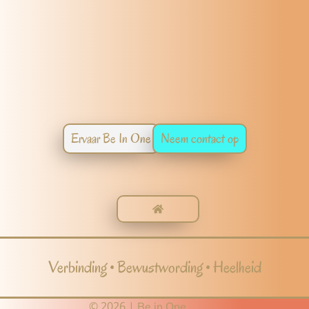
Ervaar Be In One
Neem contact op
Verbinding • Bewustwording • Heelheid
© 2026 |
Be in One