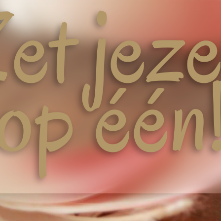
et jeze
op één